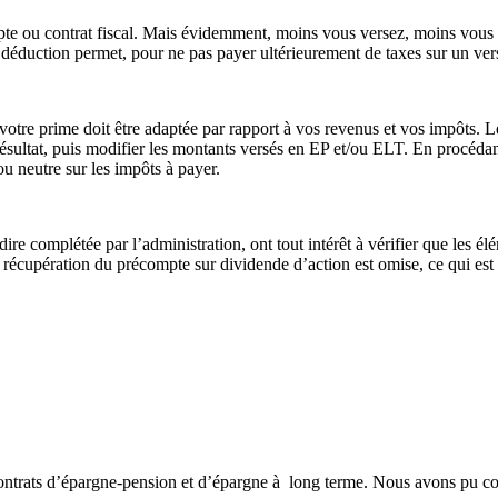
 ou contrat fiscal. Mais évidemment, moins vous versez, moins vous t
la déduction permet, pour ne pas payer ultérieurement de taxes sur un ve
i votre prime doit être adaptée par rapport à vos revenus et vos impôts. L
résultat, puis modifier les montants versés en EP et/ou ELT. En procédant 
u neutre sur les impôts à payer.
à dire complétée par l’administration, ont tout intérêt à vérifier que les é
la récupération du précompte sur dividende d’action est omise, ce qui est
ontrats d’épargne-pension et d’épargne à long terme. Nous avons pu co