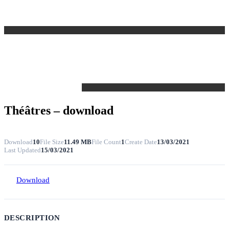
Théâtres – download
Download
10
File Size
11.49 MB
File Count
1
Create Date
13/03/2021
Last Updated
15/03/2021
Download
DESCRIPTION