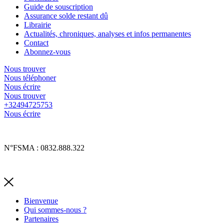
Guide de souscription
Assurance solde restant dû
Librairie
Actualités, chroniques, analyses et infos permanentes
Contact
Abonnez-vous
Nous trouver
Nous téléphoner
Nous écrire
Nous trouver
+32494725753
Nous écrire
Informations légales et RGPD
N°FSMA : 0832.888.322
Recherche alphabétique
Bienvenue
Qui sommes-nous ?
Partenaires